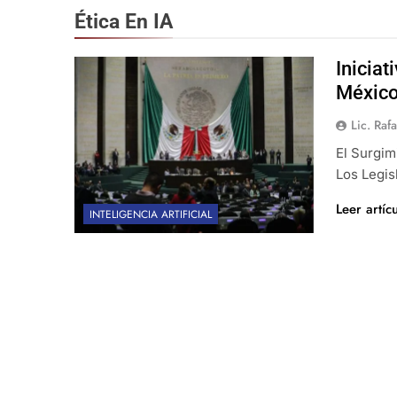
Ética En IA
Iniciat
Méxic
Lic. Ra
El Surgi
Los Legis
Leer artíc
INTELIGENCIA ARTIFICIAL