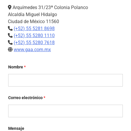
Arquímedes 31/23ª Colonia Polanco
Alcaldía Miguel Hidalgo
Ciudad de México 11560
(+52) 55 5281 8698
(+52) 55 5280 1110
(+52) 55 5280 7618
www.gaa.com.mx
C
Nombre
*
o
r
r
e
o
N
o
Correo electrónico
*
m
b
r
e
*
Mensaje