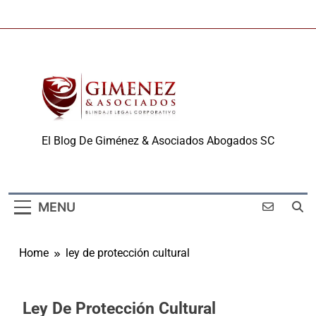
Skip
to
content
Derechos De Autor Y
El Blog De Giménez & Asociados Abogados SC
Propiedad
Intelectual
MENU
Home
ley de protección cultural
Ley De Protección Cultural