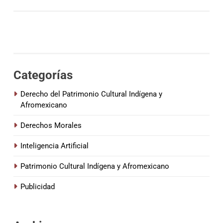
n
i
c
o
e
l
e
c
Categorías
t
r
ó
Derecho del Patrimonio Cultural Indígena y
n
Afromexicano
i
c
o
Derechos Morales
Inteligencia Artificial
Patrimonio Cultural Indígena y Afromexicano
Publicidad